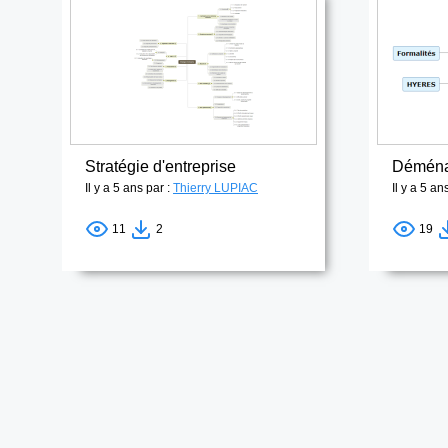
Stratégie d'entreprise
Démén
Il y a 5 ans par :
Thierry LUPIAC
Il y a 5 an
11
2
19