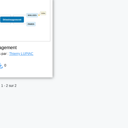
agement
s par :
Thierry LUPIAC
0
1 - 2 sur 2