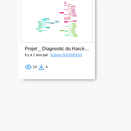
Projet _ Diagnostic du Harcèlement au Collège SIMCS1
Il y a 1 ans par :
Kobiya NAGARASA
14
4