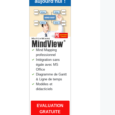
aujourd'hui !
Mind Mapping
professionnel
Intégration sans
égale avec MS
Office
Diagramme de Gantt
& Ligne de temps
Modèles et
didacticiels
EVALUATION
GRATUITE