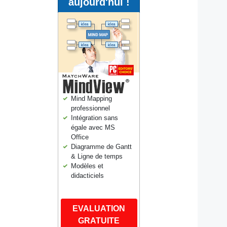
aujourd'hui !
Mind Mapping
professionnel
Intégration sans
égale avec MS
Office
Diagramme de Gantt
& Ligne de temps
Modèles et
didacticiels
EVALUATION
GRATUITE