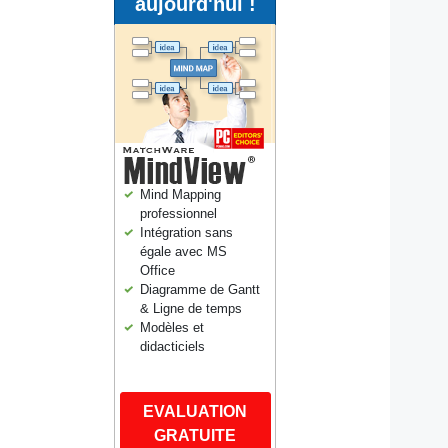
aujourd'hui !
Mind Mapping
professionnel
Intégration sans
égale avec MS
Office
Diagramme de Gantt
& Ligne de temps
Modèles et
didacticiels
EVALUATION
GRATUITE