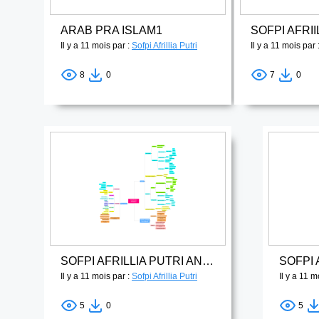
ARAB PRA ISLAM1
Il y a 11 mois par :
Sofpi Afrillia Putri
Il y a 11 mois par 
8
0
7
0
SOFPI AFRILLIA PUTRI ANTROPOLOGI 3
Il y a 11 mois par :
Sofpi Afrillia Putri
Il y a 11 m
5
0
5