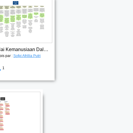
Nilai-Nilai Kemanusiaan Dalam Pendidikan1
ois par :
Sofpi Afrillia Putri
1