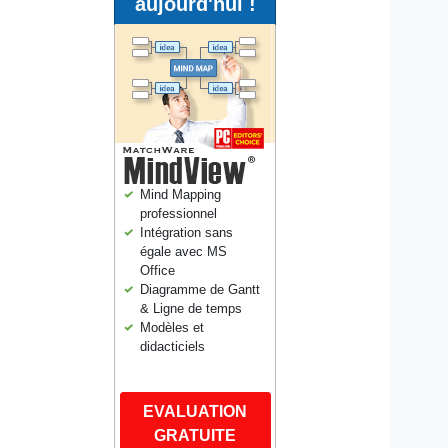
aujourd'hui !
Mind Mapping
professionnel
Intégration sans
égale avec MS
Office
Diagramme de Gantt
& Ligne de temps
Modèles et
didacticiels
EVALUATION
GRATUITE