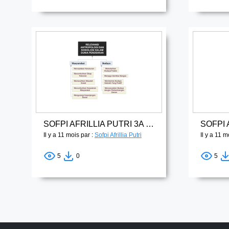
SOFPI AFRILLIA PUTRI 3A PAI RELEVANSI
Il y a 11 mois par :
Sofpi Afrillia Putri
Il y a 11 m
5
0
5