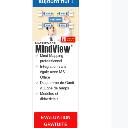
aujourd'hui !
Mind Mapping
professionnel
Intégration sans
égale avec MS
Office
Diagramme de Gantt
& Ligne de temps
Modèles et
didacticiels
EVALUATION
GRATUITE