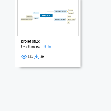
projet sti2d
Il y a 8 ans par :
jltimin
321
39