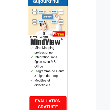
aujourd'hui !
Mind Mapping
professionnel
Intégration sans
égale avec MS
Office
Diagramme de Gantt
& Ligne de temps
Modèles et
didacticiels
EVALUATION
GRATUITE