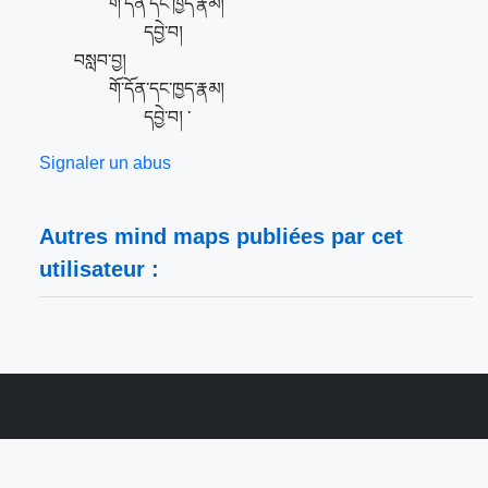
གོ་དོན་དང་ཁྱད་རྣམ།
དབྱེ་བ།
བསླབ་བྱ།
གོ་དོན་དང་ཁྱད་རྣམ།
དབྱེ་བ། ་
Signaler un abus
Autres mind maps publiées par cet
utilisateur :