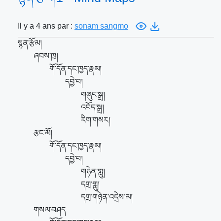
Il y a 4 ans par :
sonam sangmo
སྙན་རྩོམ།
ཞབས་ཁྲ།
གོ་དོན་དང་ཁྱད་རྣམ།
དབྱེ་བ།
གཞུང་སྒྲ།
འབོད་སྒྲ།
རིག་གསར།
རྩང་མོ།
གོ་དོན་དང་ཁྱད་རྣམ།
དབྱེ་བ།
གཉེན་གླུ།
དགྲ་གླུ།
དགྲ་གཉེན་འདྲེས་མ།
གསལ་བཤད