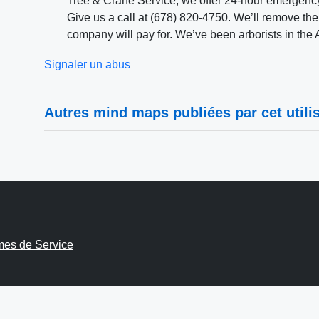
Tree & Crane Service, we offer 24-hour emergency
Give us a call at (678) 820-4750. We’ll remove the 
company will pay for. We’ve been arborists in the 
Signaler un abus
Autres mind maps publiées par cet utilis
mes de Service