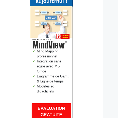
aujourd'hui !
Mind Mapping
professionnel
Intégration sans
égale avec MS
Office
Diagramme de Gantt
& Ligne de temps
Modèles et
didacticiels
EVALUATION
GRATUITE