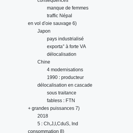
conséquences
manque de femmes
traffic Népal
en vol d'oie sauvage 6)
Japon
pays industrialisé
exporta° à forte VA
délocalisation
Chine
4 modernisations
1990 : producteur
délocalisation en cascade
sous traitance
fabless : FTN
+ grandes puissances 7)
2018
5 : Ch,J,I,CduS, Ind
consommation 8)