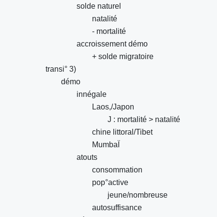
solde naturel
natalité
- mortalité
accroissement démo
+ solde migratoire
transi° 3)
démo
innégale
Laos,/Japon
J : mortalité > natalité
chine littoral/Tibet
MumbaÏ
atouts
consommation
pop°active
jeune/nombreuse
autosuffisance