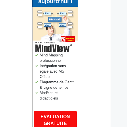
aujourd'hui !
Mind Mapping
professionnel
Intégration sans
égale avec MS
Office
Diagramme de Gantt
& Ligne de temps
Modèles et
didacticiels
EVALUATION
GRATUITE