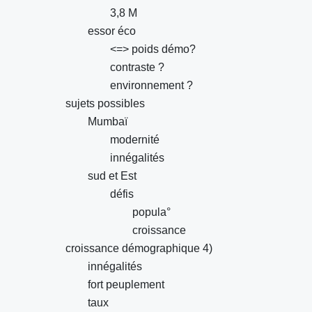
3,8 M
essor éco
<=> poids démo?
contraste ?
environnement ?
sujets possibles
Mumbaï
modernité
innégalités
sud et Est
défis
popula°
croissance
croissance démographique 4)
innégalités
fort peuplement
taux