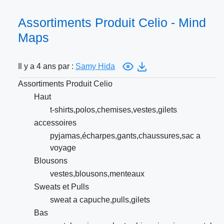
Assortiments Produit Celio - Mind
Maps
Il y a 4 ans par :
Samy Hida
Assortiments Produit Celio
Haut
t-shirts,polos,chemises,vestes,gilets
accessoires
pyjamas,écharpes,gants,chaussures,sac a
voyage
Blousons
vestes,blousons,menteaux
Sweats et Pulls
sweat a capuche,pulls,gilets
Bas