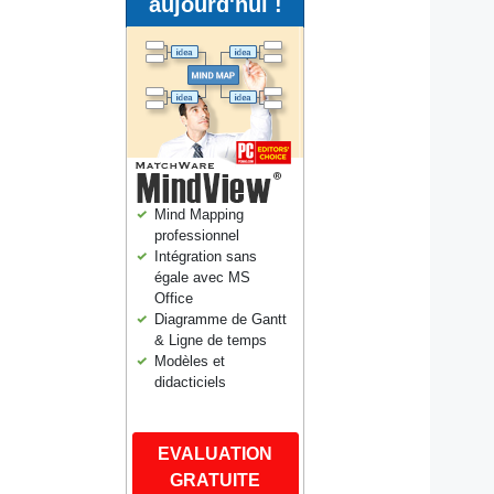
aujourd'hui !
Mind Mapping
professionnel
Intégration sans
égale avec MS
Office
Diagramme de Gantt
& Ligne de temps
Modèles et
didacticiels
EVALUATION
GRATUITE