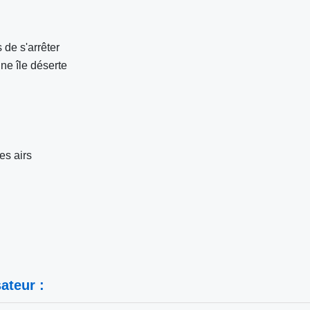
 de s'arrêter
une île déserte
es airs
ateur :