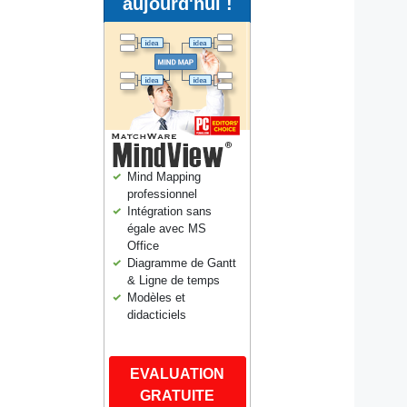
aujourd'hui !
Mind Mapping
professionnel
Intégration sans
égale avec MS
Office
Diagramme de Gantt
& Ligne de temps
Modèles et
didacticiels
EVALUATION
GRATUITE