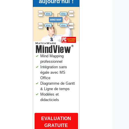
aujourd'hui !
Mind Mapping
professionnel
Intégration sans
égale avec MS
Office
Diagramme de Gantt
& Ligne de temps
Modèles et
didacticiels
EVALUATION
GRATUITE