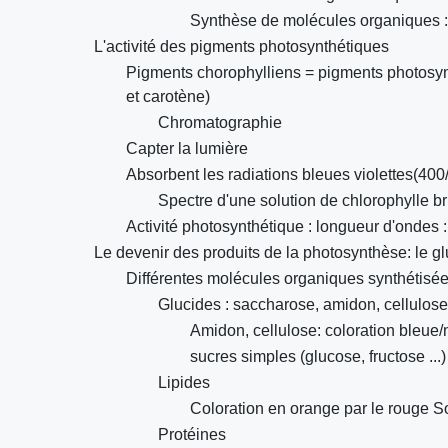
Synthèse de molécules organiques 
L'activité des pigments photosynthétiques
Pigments chorophylliens = pigments photosynt
et carotène)
Chromatographie
Capter la lumière
Absorbent les radiations bleues violettes(40
Spectre d'une solution de chlorophylle b
Activité photosynthétique : longueur d'ondes 
Le devenir des produits de la photosynthèse: le g
Différentes molécules organiques synthétisée
Glucides : saccharose, amidon, cellulose .
Amidon, cellulose: coloration bleue/
sucres simples (glucose, fructose ...
Lipides
Coloration en orange par le rouge So
Protéines