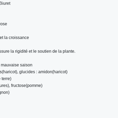
Biuret
rose
et la croissance
ure la rigidité et le soutien de la plante.
t mauvaise saison
s(haricot), glucides : amidon(haricot)
terre)
ures), fructose(pomme)
ignon)