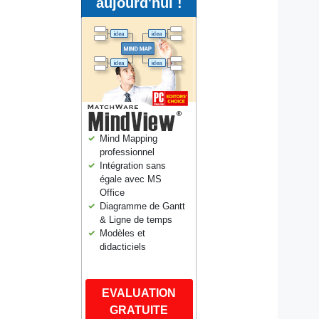
aujourd'hui !
Mind Mapping
professionnel
Intégration sans
égale avec MS
Office
Diagramme de Gantt
& Ligne de temps
Modèles et
didacticiels
EVALUATION
GRATUITE