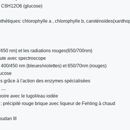
: C6H12O6 (glucose)
hétiques: chlorophylle a , chlorophylle b, caroténoïdes(xantho
0/450 nm) et les radiations rouges(650/700nm)
rute avec spectroscope
: 400/450 nm (bleues/violettes) et 650/70nm (rouges)
lucose
s grâce à l'action des enzymes spécialisées
...
noire avec le lugol/eau iodée
) : précipité rouge brique avec liqueur de Fehling à chaud
udan III