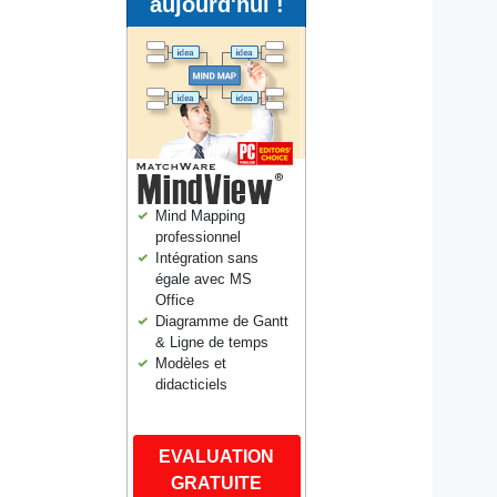
aujourd'hui !
Mind Mapping
professionnel
Intégration sans
égale avec MS
Office
Diagramme de Gantt
& Ligne de temps
Modèles et
didacticiels
EVALUATION
GRATUITE