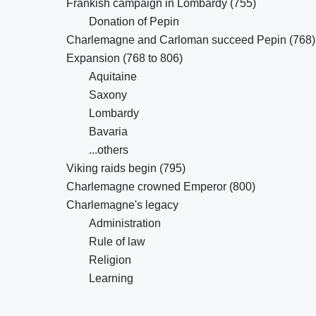
Frankish campaign in Lombardy (755)
Donation of Pepin
Charlemagne and Carloman succeed Pepin (768)
Expansion (768 to 806)
Aquitaine
Saxony
Lombardy
Bavaria
...others
Viking raids begin (795)
Charlemagne crowned Emperor (800)
Charlemagne's legacy
Administration
Rule of law
Religion
Learning