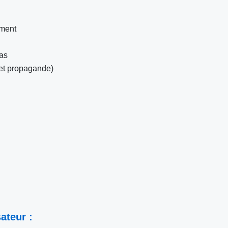
ement
ias
e et propagande)
ateur :