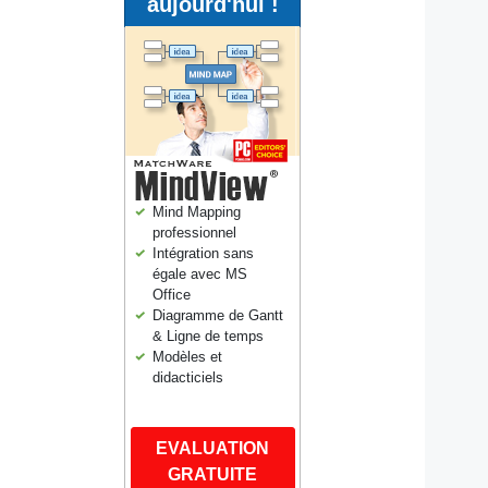
aujourd'hui !
Mind Mapping
professionnel
Intégration sans
égale avec MS
Office
Diagramme de Gantt
& Ligne de temps
Modèles et
didacticiels
EVALUATION
GRATUITE