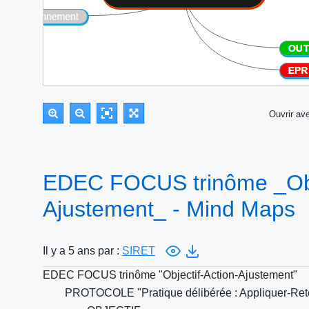
Ouvrir a
EDEC FOCUS trinôme _Obje
Ajustement_ - Mind Maps
Il y a 5 ans par :
SIRET
EDEC FOCUS trinôme "Objectif-Action-Ajustement"
PROTOCOLE "Pratique délibérée : Appliquer-Rete