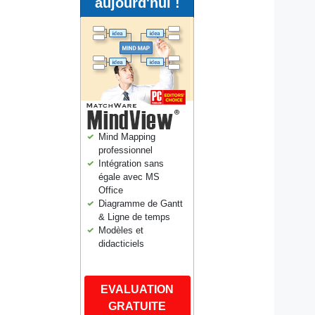
aujourd'hui !
Mind Mapping
professionnel
Intégration sans
égale avec MS
Office
Diagramme de Gantt
& Ligne de temps
Modèles et
didacticiels
EVALUATION
GRATUITE