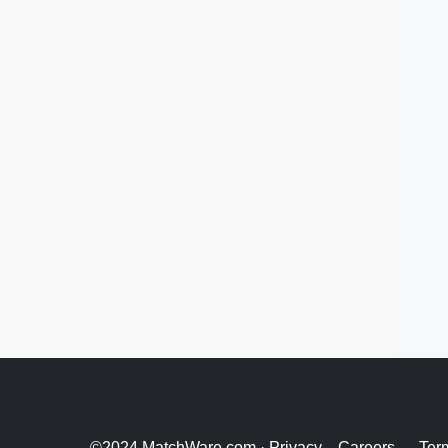
©2024 MatchWare.com ·
Privacy
Careers
Ter