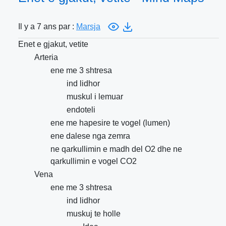
Il y a 7 ans par :
Marsja
Enet e gjakut, vetite
Arteria
ene me 3 shtresa
ind lidhor
muskul i lemuar
endoteli
ene me hapesire te vogel (lumen)
ene dalese nga zemra
ne qarkullimin e madh del O2 dhe ne
qarkullimin e vogel CO2
Vena
ene me 3 shtresa
ind lidhor
muskuj te holle