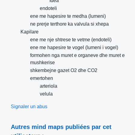
Idea
endoteli
ene me hapesire te medha (lumeni)
ne prerje terthore ka valvula si xhepa
Kapilare
ene me nje shtrese te vetme (endoteli)
ene me hapesire te vogel (lumeni i vogel)
formohen nga muret e organeve dhe muret e
mushkerise
shkembejne gazet O2 dhe CO2
emertohen
arteriola
velula
Signaler un abus
Autres mind maps publiées par cet