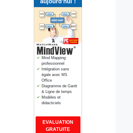
aujourd'hui !
Mind Mapping
professionnel
Intégration sans
égale avec MS
Office
Diagramme de Gantt
& Ligne de temps
Modèles et
didacticiels
EVALUATION
GRATUITE