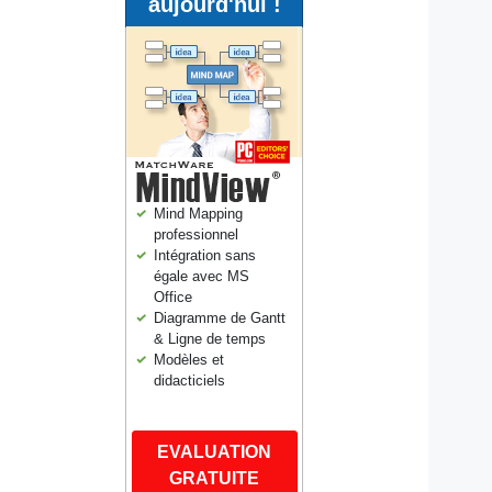
aujourd'hui !
Mind Mapping
professionnel
Intégration sans
égale avec MS
Office
Diagramme de Gantt
& Ligne de temps
Modèles et
didacticiels
EVALUATION
GRATUITE