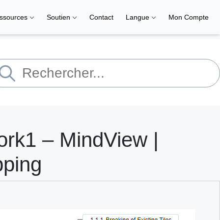
ssources
Soutien
Contact
Langue
Mon Compte
ork1 – MindView |
pping