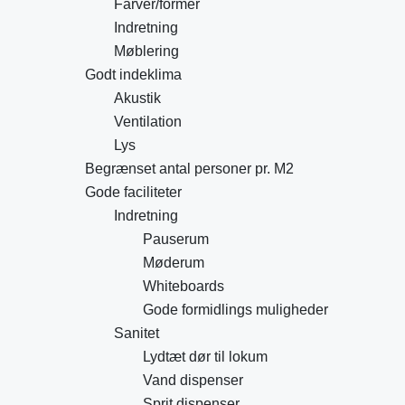
Farver/former
Indretning
Møblering
Godt indeklima
Akustik
Ventilation
Lys
Begrænset antal personer pr. M2
Gode faciliteter
Indretning
Pauserum
Møderum
Whiteboards
Gode formidlings muligheder
Sanitet
Lydtæt dør til lokum
Vand dispenser
Sprit dispenser