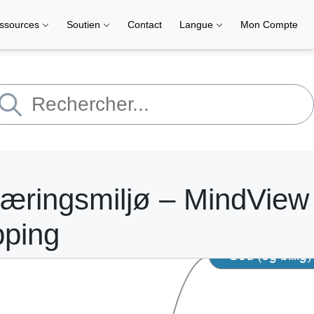
ssources
Soutien
Contact
Langue
Mon Compte
læringsmiljø – MindView 
pping