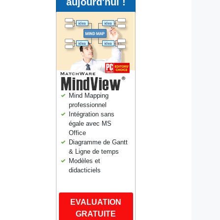
aujourd'hui !
Mind Mapping
professionnel
Intégration sans
égale avec MS
Office
Diagramme de Gantt
& Ligne de temps
Modèles et
didacticiels
EVALUATION
GRATUITE