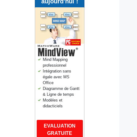
aujourd'hui !
Mind Mapping
professionnel
Intégration sans
égale avec MS
Office
Diagramme de Gantt
& Ligne de temps
Modèles et
didacticiels
EVALUATION
GRATUITE