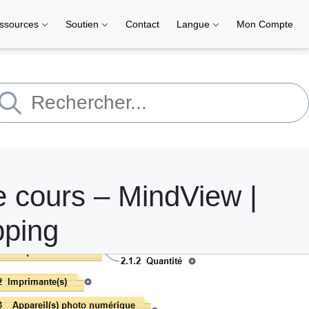
ssources
Soutien
Contact
Langue
Mon Compte
de cours – MindView |
pping