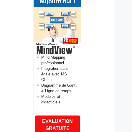
aujourd'hui !
Mind Mapping
professionnel
Intégration sans
égale avec MS
Office
Diagramme de Gantt
& Ligne de temps
Modèles et
didacticiels
EVALUATION
GRATUITE