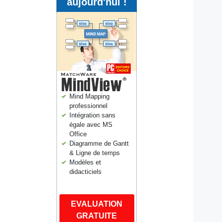
aujourd'hui !
Mind Mapping
professionnel
Intégration sans
égale avec MS
Office
Diagramme de Gantt
& Ligne de temps
Modèles et
didacticiels
EVALUATION
GRATUITE