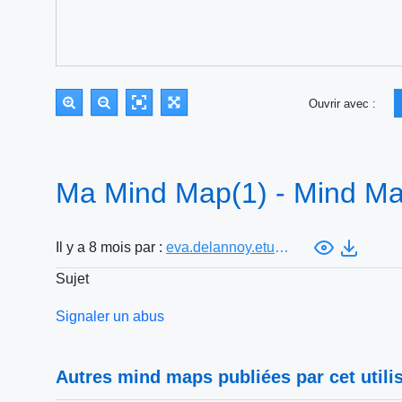
Ouvrir avec :
Ma Mind Map(1) - Mind M
Il y a 8 mois par :
eva.delannoy.etu@univ-lille.fr
Sujet
Signaler un abus
Autres mind maps publiées par cet utilis