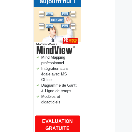
aujourd'hui !
Mind Mapping
professionnel
Intégration sans
égale avec MS
Office
Diagramme de Gantt
& Ligne de temps
Modèles et
didacticiels
EVALUATION
GRATUITE