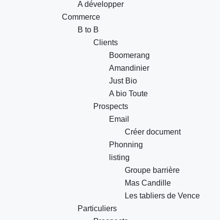
A développer
Commerce
B to B
Clients
Boomerang
Amandinier
Just Bio
A bio Toute
Prospects
Email
Créer document
Phonning
listing
Groupe barrière
Mas Candille
Les tabliers de Vence
Particuliers