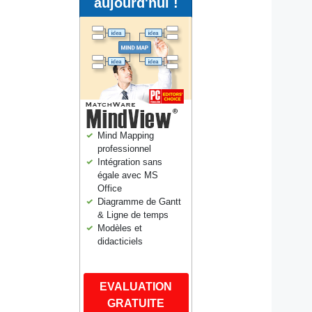
aujourd'hui !
Mind Mapping
professionnel
Intégration sans
égale avec MS
Office
Diagramme de Gantt
& Ligne de temps
Modèles et
didacticiels
EVALUATION
GRATUITE