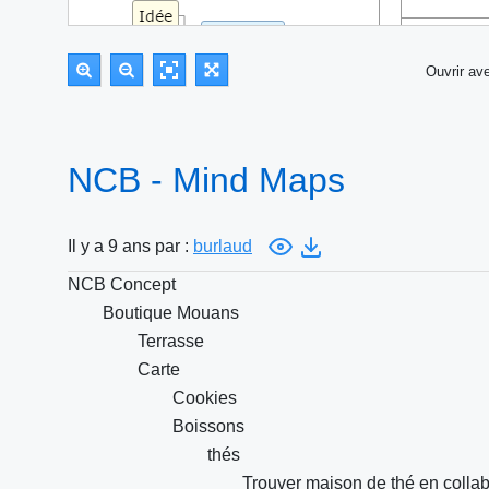
Ouvrir a
NCB - Mind Maps
Il y a 9 ans par :
burlaud
NCB Concept
Boutique Mouans
Terrasse
Carte
Cookies
Boissons
thés
Trouver maison de thé en colla