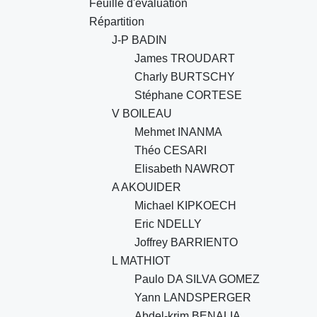
Feuille d'évaluation
Répartition
J-P BADIN
James TROUDART
Charly BURTSCHY
Stéphane CORTESE
V BOILEAU
Mehmet INANMA
Théo CESARI
Elisabeth NAWROT
A AKOUIDER
Michael KIPKOECH
Eric NDELLY
Joffrey BARRIENTO
L MATHIOT
Paulo DA SILVA GOMEZ
Yann LANDSPERGER
Abdel-krim BENALIA