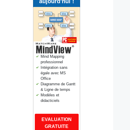
aujourd'hui !
Mind Mapping
professionnel
Intégration sans
égale avec MS
Office
Diagramme de Gantt
& Ligne de temps
Modèles et
didacticiels
EVALUATION
GRATUITE