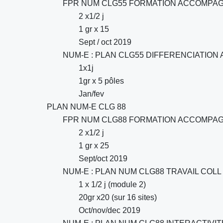
FPR NUM CLG55 FORMATION ACCOMPA
2 x1/2 j
1 gr x 15
Sept / oct 2019
NUM-E : PLAN CLG55 DIFFERENCIATION
1x1j
1gr x 5 pôles
Jan/fev
PLAN NUM-E CLG 88
FPR NUM CLG88 FORMATION ACCOMPA
2 x1/2 j
1 gr x 25
Sept/oct 2019
NUM-E : PLAN NUM CLG88 TRAVAIL COLL O
1 x 1/2 j (module 2)
20gr x20 (sur 16 sites)
Oct/nov/dec 2019