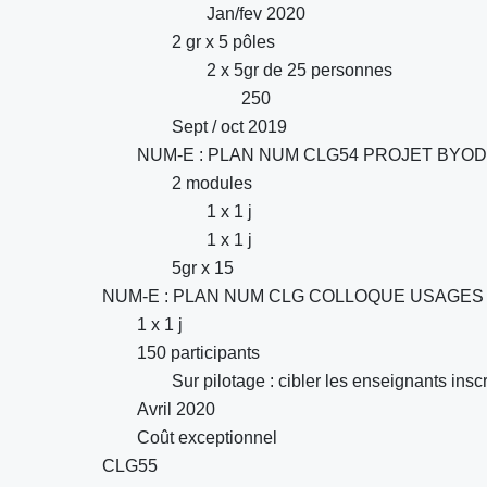
Jan/fev 2020
2 gr x 5 pôles
2 x 5gr de 25 personnes
250
Sept / oct 2019
NUM-E : PLAN NUM CLG54 PROJET BYOD
2 modules
1 x 1 j
1 x 1 j
5gr x 15
NUM-E : PLAN NUM CLG COLLOQUE USAGES (reto
1 x 1 j
150 participants
Sur pilotage : cibler les enseignants inscr
Avril 2020
Coût exceptionnel
CLG55