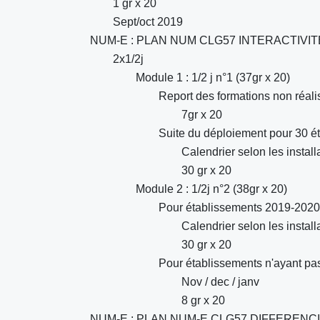
1 gr x 20
Sept/oct 2019
NUM-E : PLAN NUM CLG57 INTERACTIVITE
2x1/2j
Module 1 : 1/2 j n°1 (37gr x 20)
Report des formations non réal
7gr x 20
Suite du déploiement pour 30 
Calendrier selon les install
30 gr x 20
Module 2 : 1/2j n°2 (38gr x 20)
Pour établissements 2019-2020
Calendrier selon les install
30 gr x 20
Pour établissements n'ayant pas
Nov / dec / janv
8 gr x 20
NUM-E : PLAN NUM-E CLG57 DIFFERENC