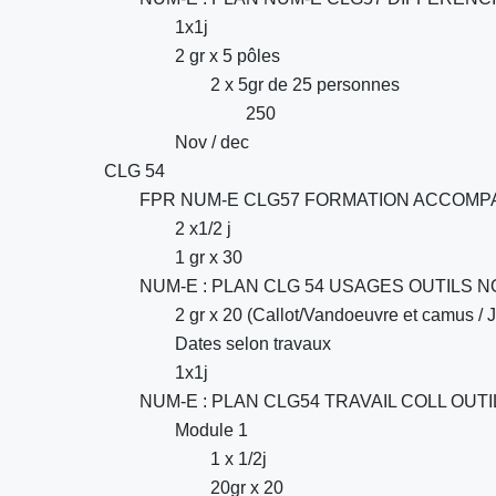
1x1j
2 gr x 5 pôles
2 x 5gr de 25 personnes
250
Nov / dec
CLG 54
FPR NUM-E CLG57 FORMATION ACCOM
2 x1/2 j
1 gr x 30
NUM-E : PLAN CLG 54 USAGES OUTILS 
2 gr x 20 (Callot/Vandoeuvre et camus / Ja
Dates selon travaux
1x1j
NUM-E : PLAN CLG54 TRAVAIL COLL OUTIL
Module 1
1 x 1/2j
20gr x 20