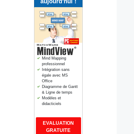
aujourd'hui !
Mind Mapping
professionnel
Intégration sans
égale avec MS
Office
Diagramme de Gantt
& Ligne de temps
Modèles et
didacticiels
EVALUATION
GRATUITE