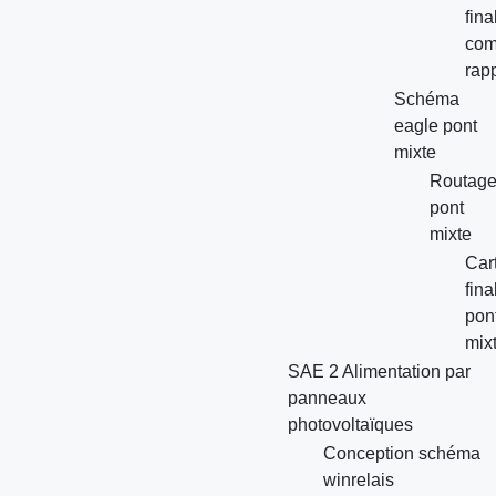
fina
co
rap
Schéma
eagle pont
mixte
Routag
pont
mixte
Car
fina
pon
mix
SAE 2 Alimentation par
panneaux
photovoltaïques
Conception schéma
winrelais