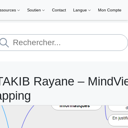
ssources
Soutien
Contact
Langue
Mon Compte
 TAKIB Rayane – MindVi
apping