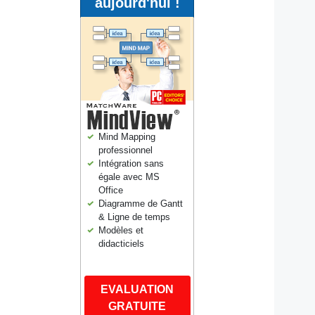
aujourd'hui !
Mind Mapping
professionnel
Intégration sans
égale avec MS
Office
Diagramme de Gantt
& Ligne de temps
Modèles et
didacticiels
EVALUATION
GRATUITE