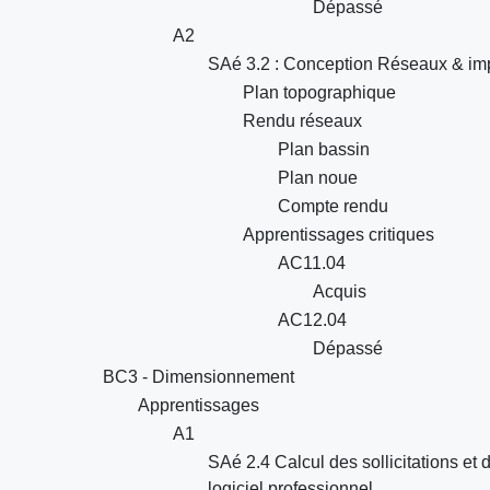
Dépassé
A2
SAé 3.2 : Conception Réseaux & imp
Plan topographique
Rendu réseaux
Plan bassin
Plan noue
Compte rendu
Apprentissages critiques
AC11.04
Acquis
AC12.04
Dépassé
BC3 - Dimensionnement
Apprentissages
A1
SAé 2.4 Calcul des sollicitations et 
logiciel professionnel