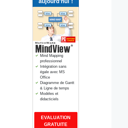
aujourd'hui !
Mind Mapping
professionnel
Intégration sans
égale avec MS
Office
Diagramme de Gantt
& Ligne de temps
Modèles et
didacticiels
EVALUATION
GRATUITE