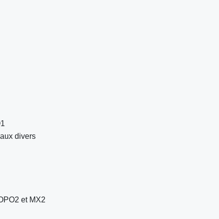
O1
eaux divers
TOPO2 et MX2