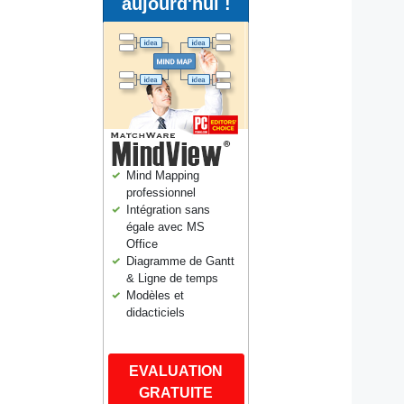
aujourd'hui !
Mind Mapping
professionnel
Intégration sans
égale avec MS
Office
Diagramme de Gantt
& Ligne de temps
Modèles et
didacticiels
EVALUATION
GRATUITE