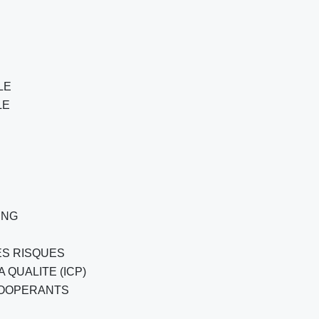
LE
LE
S
ING
ES RISQUES
 QUALITE (ICP)
COOPERANTS