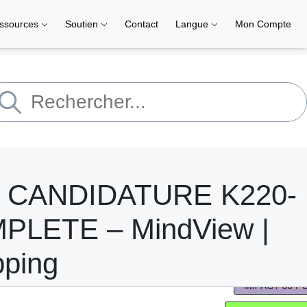
ssources
Soutien
Contact
Langue
Mon Compte
 CANDIDATURE K220-
LETE – MindView |
pping