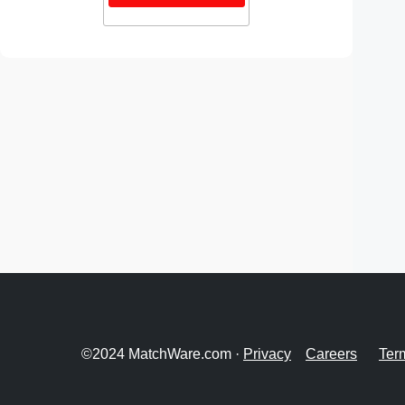
©2024 MatchWare.com ·
Privacy
Careers
Ter