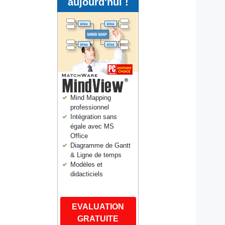
aujourd'hui !
Mind Mapping
professionnel
Intégration sans
égale avec MS
Office
Diagramme de Gantt
& Ligne de temps
Modèles et
didacticiels
EVALUATION
GRATUITE