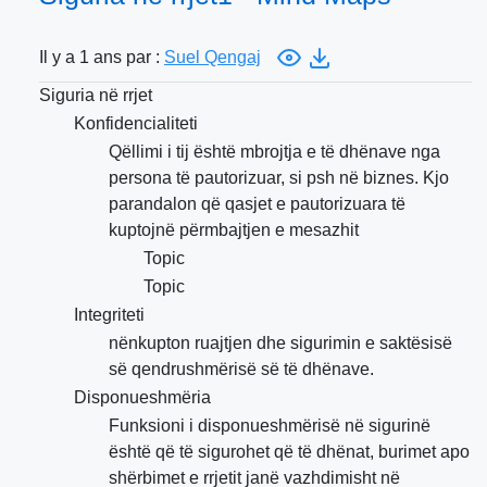
Il y a 1 ans par :
Suel Qengaj
Siguria në rrjet
Konfidencialiteti
Qëllimi i tij është mbrojtja e të dhënave nga
persona të pautorizuar, si psh në biznes. Kjo
parandalon që qasjet e pautorizuara të
kuptojnë përmbajtjen e mesazhit
Topic
Topic
Integriteti
nënkupton ruajtjen dhe sigurimin e saktësisë
së qendrushmërisë së të dhënave.
Disponueshmëria
Funksioni i disponueshmërisë në sigurinë
është që të sigurohet që të dhënat, burimet apo
shërbimet e rrjetit janë vazhdimisht në