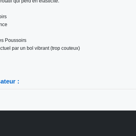
tatif qui perd en élasticité.
irs
ence
es Poussoirs
tuel par un bol vibrant (trop couteux)
ateur :