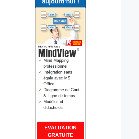
aujourd'hui !
Mind Mapping
professionnel
Intégration sans
égale avec MS
Office
Diagramme de Gantt
& Ligne de temps
Modèles et
didacticiels
EVALUATION
GRATUITE