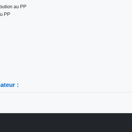
ribution au PP
 au PP
ateur :