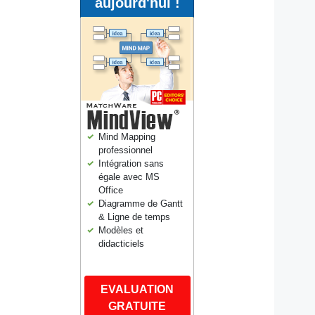
aujourd'hui !
Mind Mapping
professionnel
Intégration sans
égale avec MS
Office
Diagramme de Gantt
& Ligne de temps
Modèles et
didacticiels
EVALUATION
GRATUITE