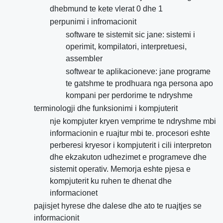
dhebmund te kete vlerat 0 dhe 1
perpunimi i infromacionit
software te sistemit sic jane: sistemi i
operimit, kompilatori, interpretuesi,
assembler
softwear te aplikacioneve: jane programe
te gatshme te prodhuara nga persona apo
kompani per perdorime te ndryshme
terminologji dhe funksionimi i kompjuterit
nje kompjuter kryen vemprime te ndryshme mbi
informacionin e ruajtur mbi te. procesori eshte
perberesi kryesor i kompjuterit i cili interpreton
dhe ekzakuton udhezimet e programeve dhe
sistemit operativ. Memorja eshte pjesa e
kompjuterit ku ruhen te dhenat dhe
informacionet
pajisjet hyrese dhe dalese dhe ato te ruajtjes se
informacionit