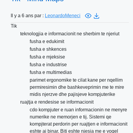
Il y a 6 ans par :
LeonardoMeneci
Tik
teknologjia e informacionit ne sherbim te njeriut
fusha e edukimit
fusha e shkences
fusha e mjeksise
fusha e industrise
fusha e multimedias
parimet ergonomike te cilat kane per nqellim
permiresimin dhe bashkeveprimin me te mire
midis njerzve dhe pajisjeve kompjuterike
ruajtja e rendesise se informacionit
cdo kompjuter e ruan informacionin ne menyre
numerike ne memorjen e tij. Sistemi qe
kompjterat perdorin per ruajtjen e informacionit
eshte ai binar. Biti eshte njesia me e vogel