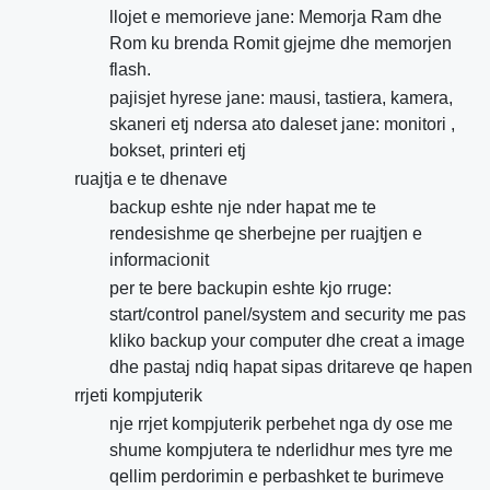
llojet e memorieve jane: Memorja Ram dhe
Rom ku brenda Romit gjejme dhe memorjen
flash.
pajisjet hyrese jane: mausi, tastiera, kamera,
skaneri etj ndersa ato daleset jane: monitori ,
bokset, printeri etj
ruajtja e te dhenave
backup eshte nje nder hapat me te
rendesishme qe sherbejne per ruajtjen e
informacionit
per te bere backupin eshte kjo rruge:
start/control panel/system and security me pas
kliko backup your computer dhe creat a image
dhe pastaj ndiq hapat sipas dritareve qe hapen
rrjeti kompjuterik
nje rrjet kompjuterik perbehet nga dy ose me
shume kompjutera te nderlidhur mes tyre me
qellim perdorimin e perbashket te burimeve