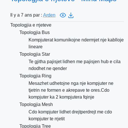
Il y a 7 ans par :
Arden
Topologjia e rrjeteve
Topologjia Bus
Kompjuterat komunikojne ndermjet nje kablloje
lineare
Topologjia Star
Te gjitha pajisjet lidhen me pajisjen hub e cila
ndodhet ne qender
Topologjia Ring
Mesazhet udhetojne nga nje kompjuter ne
tjetrin ne formen e akrepave te ores.Cdo
kompjuter ka 2 kompjutera fqinje
Topologjia Mesh
Cdo kompjuter lidhet drejtperdrejt me cdo
kompjuter te rrjetit
Topologjia Tree