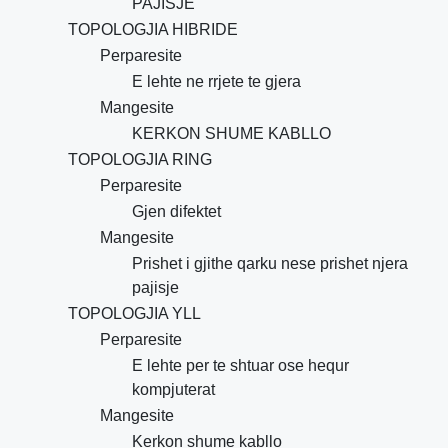
PAJISJE
TOPOLOGJIA HIBRIDE
Perparesite
E lehte ne rrjete te gjera
Mangesite
KERKON SHUME KABLLO
TOPOLOGJIA RING
Perparesite
Gjen difektet
Mangesite
Prishet i gjithe qarku nese prishet njera
pajisje
TOPOLOGJIA YLL
Perparesite
E lehte per te shtuar ose hequr
kompjuterat
Mangesite
Kerkon shume kabllo