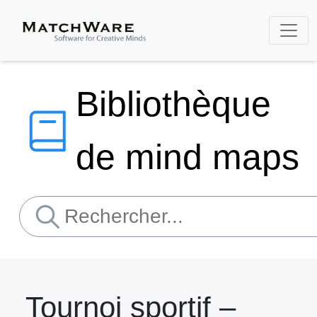
Bibliothèque
de mind maps
Tournoi sportif –