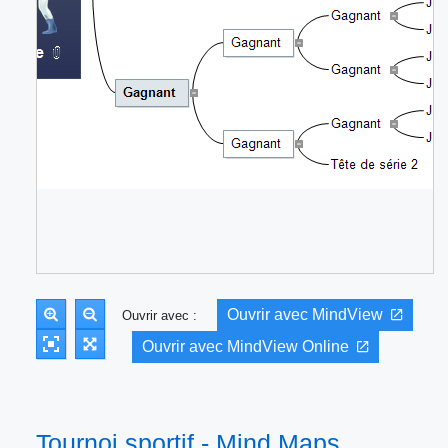
Ouvrir avec MindView
Ouvrir avec :
Ouvrir avec MindView Online
Tournoi sportif - Mind Maps