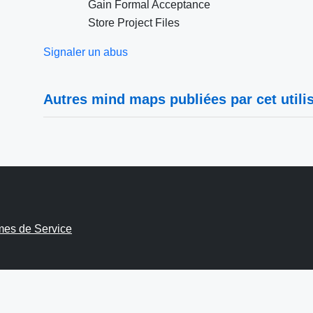
Gain Formal Acceptance
Store Project Files
Signaler un abus
Autres mind maps publiées par cet utilis
mes de Service