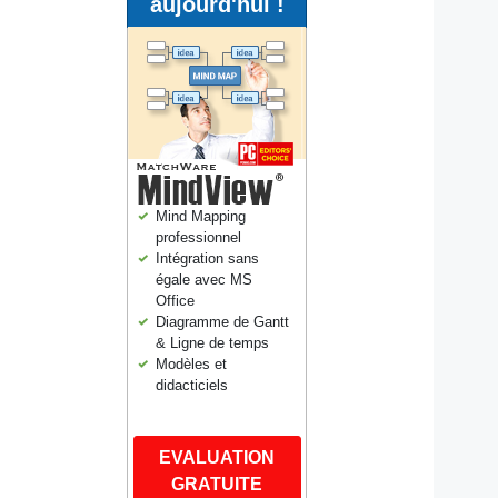
aujourd'hui !
Mind Mapping
professionnel
Intégration sans
égale avec MS
Office
Diagramme de Gantt
& Ligne de temps
Modèles et
didacticiels
EVALUATION
GRATUITE