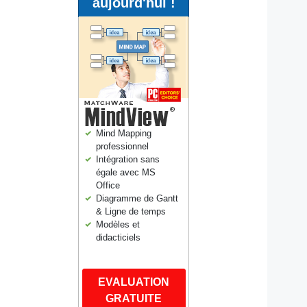
aujourd'hui !
Mind Mapping
professionnel
Intégration sans
égale avec MS
Office
Diagramme de Gantt
& Ligne de temps
Modèles et
didacticiels
EVALUATION
GRATUITE