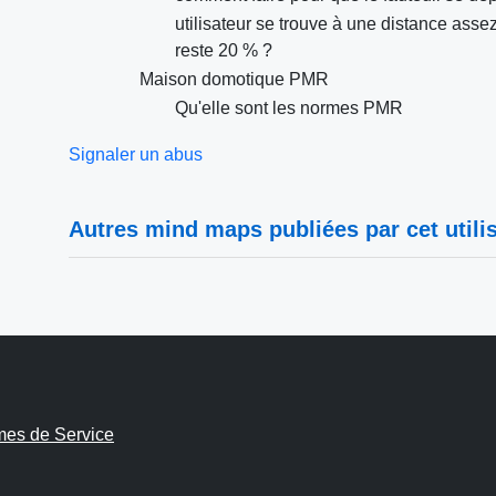
utilisateur se trouve à une distance asse
reste 20 % ?
Maison domotique PMR
Qu'elle sont les normes PMR
Signaler un abus
Autres mind maps publiées par cet utilis
mes de Service