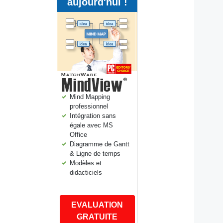
aujourd'hui !
Mind Mapping
professionnel
Intégration sans
égale avec MS
Office
Diagramme de Gantt
& Ligne de temps
Modèles et
didacticiels
EVALUATION
GRATUITE