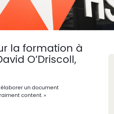
r la formation à
avid O’Driscoll,
é à élaborer un document
raiment content. »