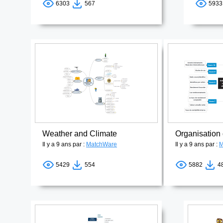
6303
567
593
Weather and Climate
Il y a 9 ans par :
MatchWare
Il y a 9 ans par :
M
5429
554
5882
4