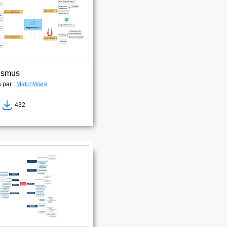
ismus
s par :
MatchWare
7
432