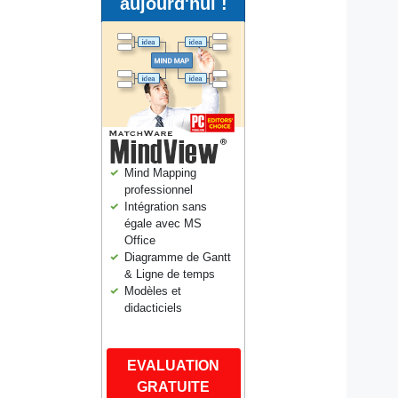
aujourd'hui !
Mind Mapping
professionnel
Intégration sans
égale avec MS
Office
Diagramme de Gantt
& Ligne de temps
Modèles et
didacticiels
EVALUATION
GRATUITE