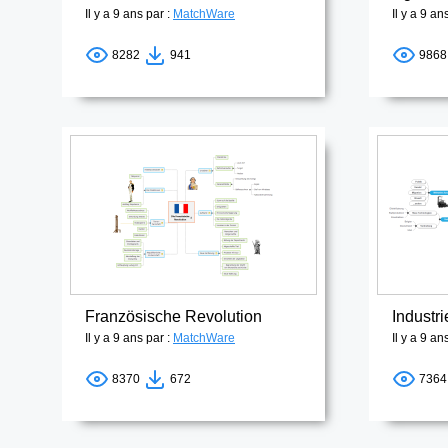
Il y a 9 ans par :
MatchWare
Il y a 9 an
8282
941
986
Französische Revolution
Industri
Il y a 9 ans par :
MatchWare
Il y a 9 an
8370
672
736