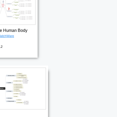
the Human Body
atchWare
12