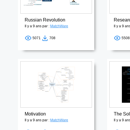
Russian Revolution
Resear
Il y a 9 ans par :
MatchWare
Il y a 9 an
5071
708
550
Motivation
The Sol
Il y a 9 ans par :
MatchWare
Il y a 9 an