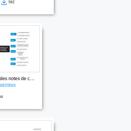
3
582
Organisation des notes de cours
atchWare
84