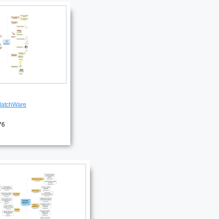
atchWare
76