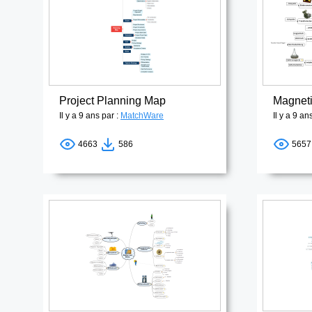
Project Planning Map
Magnet
Il y a 9 ans par :
MatchWare
Il y a 9 an
4663
586
565