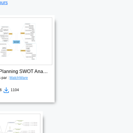
ours
Career Planning SWOT Analysis
s par :
MatchWare
56
1104