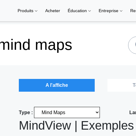
Produits
Acheter
Éducation
Entreprise
Re
 mind maps
A l'affiche
T
Type :
La
MindView | Exemples