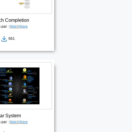
ch Completion
s par :
MatchWare
8
661
ar System
s par :
MatchWare