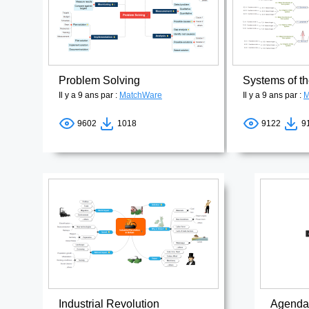
Problem Solving
Systems of 
Il y a 9 ans par :
MatchWare
Il y a 9 ans par :
M
9602
1018
9122
9
Industrial Revolution
Agenda