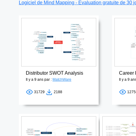
Logiciel de Mind Mapping - Evaluation gratuite de 30 j
Distributor SWOT Analysis
Il y a 9 ans par :
MatchWare
Il y a 9 an
31729
2188
127