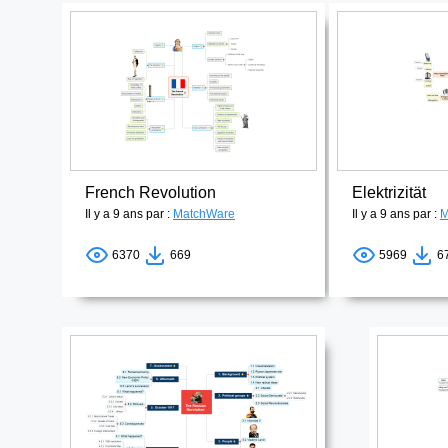
French Revolution
Elektrizität
Il y a 9 ans par :
MatchWare
Il y a 9 ans par :
M
6370
669
5969
6