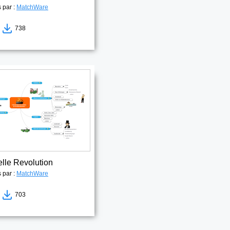
s par :
MatchWare
8
738
elle Revolution
s par :
MatchWare
4
703