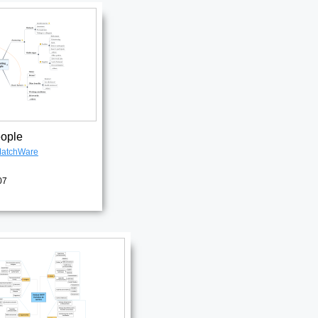
eople
atchWare
07