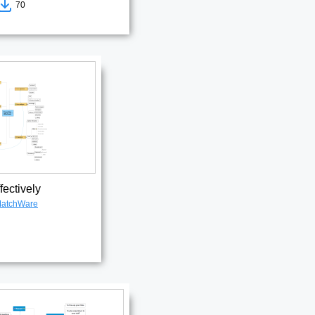
70
fectively
atchWare