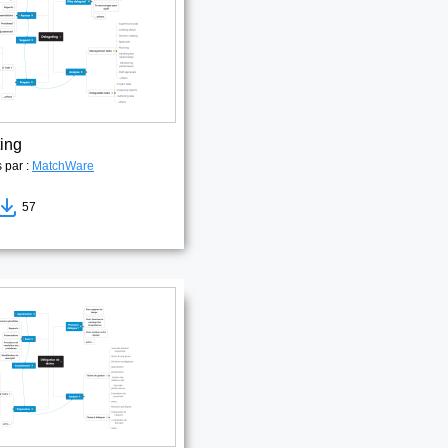
ing
s par :
MatchWare
57