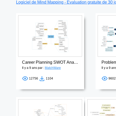
Logiciel de Mind Mapping - Evaluation gratuite de 30 j
Career Planning SWOT Analysis
Problem
Il y a 9 ans par :
MatchWare
Il y a 9 an
12756
1104
960