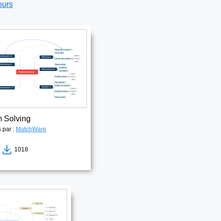
ours
 Solving
s par :
MatchWare
2
1018