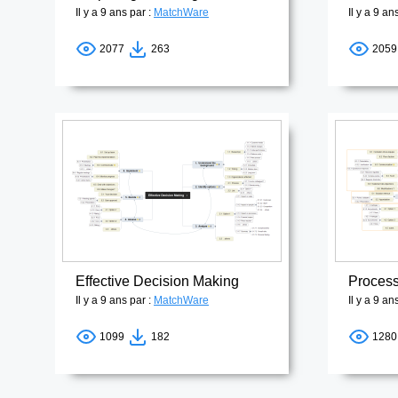
Il y a 9 ans par :
MatchWare
Il y a 9 an
2077
263
205
Effective Decision Making
Process
Il y a 9 ans par :
MatchWare
Il y a 9 an
1099
182
128