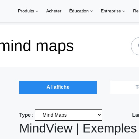
Produits
Acheter
Éducation
Entreprise
Re
 mind maps
A l'affiche
T
Type :
La
MindView | Exemples