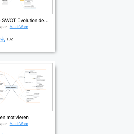
Analyse SWOT Evolution de carrière
s par :
MatchWare
102
n motivieren
s par :
MatchWare