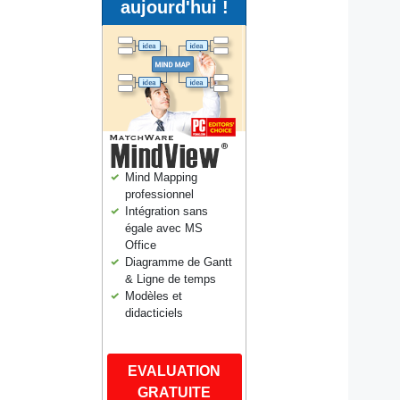
aujourd'hui !
Mind Mapping
professionnel
Intégration sans
égale avec MS
Office
Diagramme de Gantt
& Ligne de temps
Modèles et
didacticiels
EVALUATION
GRATUITE