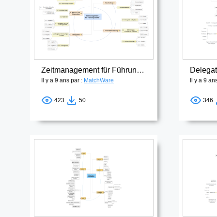
Zeitmanagement für Führungskräfte
Delegat
Il y a 9 ans par :
MatchWare
Il y a 9 an
423
50
346