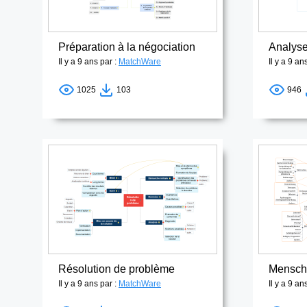
Préparation à la négociation
Il y a 9 ans par :
MatchWare
Il y a 9 an
1025
103
946
Résolution de problème
Mensche
Il y a 9 ans par :
MatchWare
Il y a 9 an