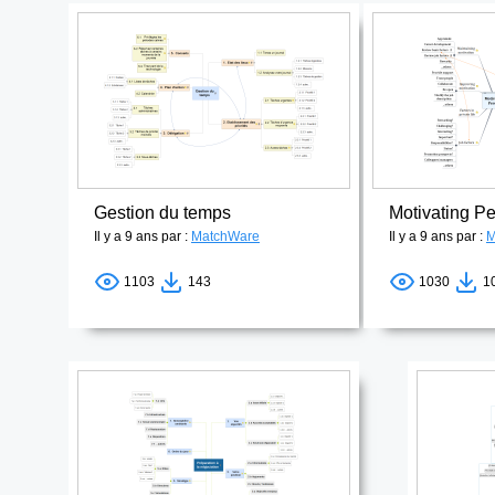
Gestion du temps
Motivating P
Il y a 9 ans par :
MatchWare
Il y a 9 ans par :
M
1103
143
1030
1