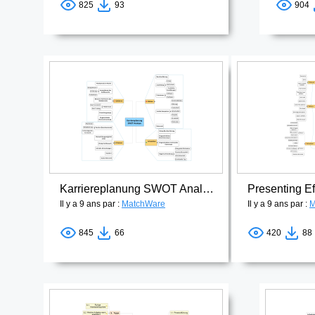
825
93
904
Karriereplanung SWOT Analyse
Presenting Ef
Il y a 9 ans par :
MatchWare
Il y a 9 ans par :
M
845
66
420
88