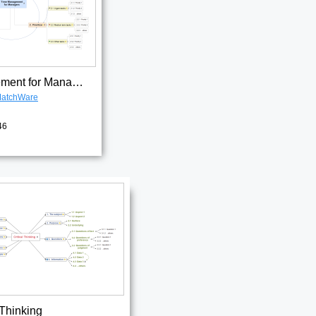
Time Management for Managers
atchWare
46
 Thinking