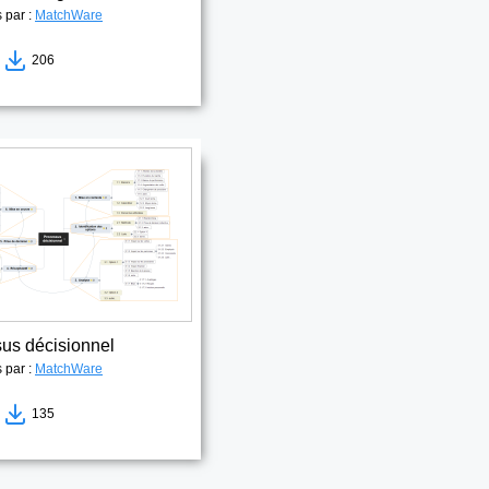
s par :
MatchWare
9
206
us décisionnel
s par :
MatchWare
0
135