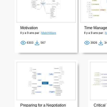
Motivation
Il y a 9 ans par :
MatchWare
Il y a 9 ans par :
M
6303
567
3926
3
Preparing for a Negotiation
Critical