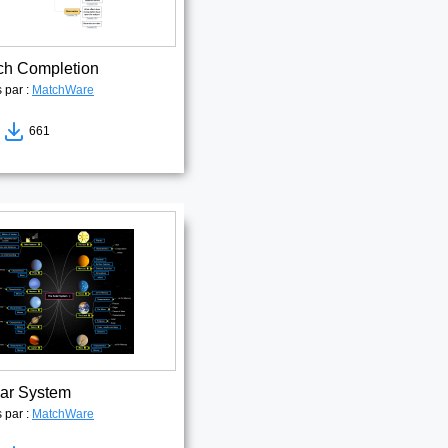
ch Completion
s par :
MatchWare
8
661
ar System
s par :
MatchWare