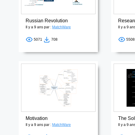
Russian Revolution
Resear
Il y a 9 ans par :
MatchWare
Il y a 9 an
5071
708
550
Motivation
The Sol
Il y a 9 ans par :
MatchWare
Il y a 9 an