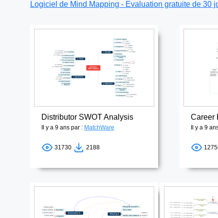
Logiciel de Mind Mapping - Evaluation gratuite de 30 j
Distributor SWOT Analysis
Il y a 9 ans par :
MatchWare
Il y a 9 an
31730
2188
127