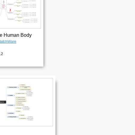
the Human Body
atchWare
12