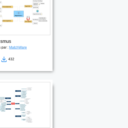
ismus
s par :
MatchWare
7
432