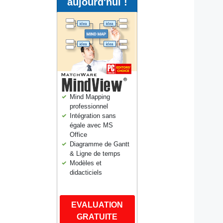
aujourd'hui !
Mind Mapping
professionnel
Intégration sans
égale avec MS
Office
Diagramme de Gantt
& Ligne de temps
Modèles et
didacticiels
EVALUATION
GRATUITE