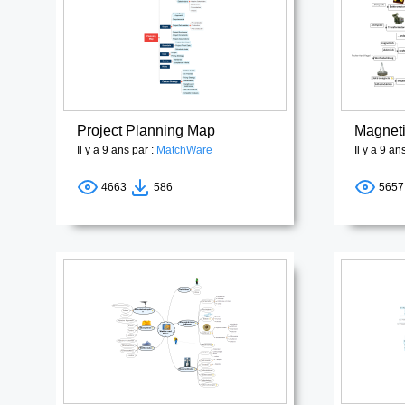
Project Planning Map
Magnet
Il y a 9 ans par :
MatchWare
Il y a 9 an
4663
586
565