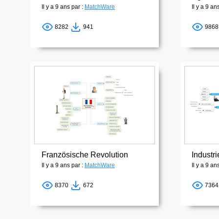
Il y a 9 ans par :
MatchWare
Il y a 9 an
8282
941
986
Französische Revolution
Industri
Il y a 9 ans par :
MatchWare
Il y a 9 an
8370
672
736