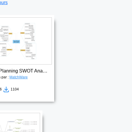
ours
Career Planning SWOT Analysis
s par :
MatchWare
56
1104