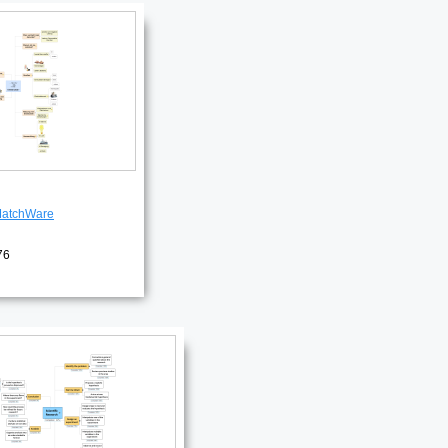
atchWare
76