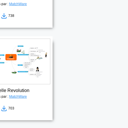
s par :
MatchWare
8
738
elle Revolution
s par :
MatchWare
4
703