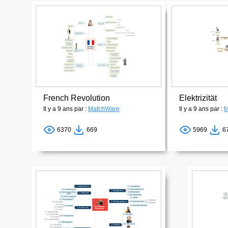
French Revolution
Elektrizität
Il y a 9 ans par :
MatchWare
Il y a 9 ans par :
M
6370
669
5969
6