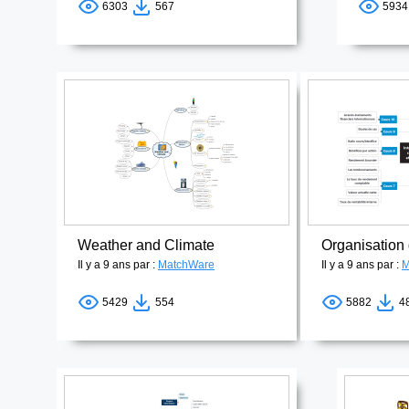
6303
567
593
Weather and Climate
Il y a 9 ans par :
MatchWare
Il y a 9 ans par :
M
5429
554
5882
4