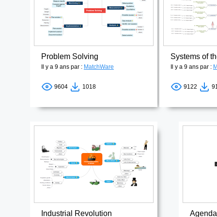
Problem Solving
Systems of 
Il y a 9 ans par :
MatchWare
Il y a 9 ans par :
M
9604
1018
9122
9
Industrial Revolution
Agenda