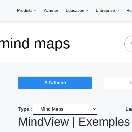
Produits
Acheter
Éducation
Entreprise
Re
 mind maps
A l'affiche
T
Type :
La
MindView | Exemples