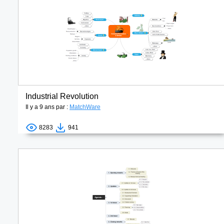
Industrial Revolution
Il y a 9 ans par :
MatchWare
8283
941