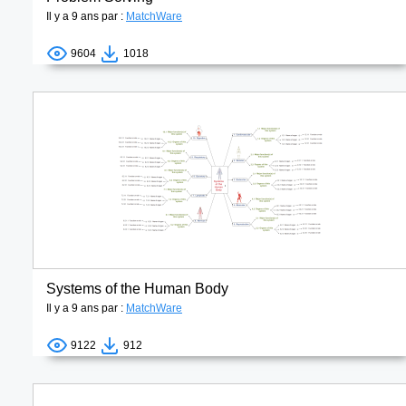
Il y a 9 ans par :
MatchWare
9604
1018
Systems of the Human Body
Il y a 9 ans par :
MatchWare
9122
912