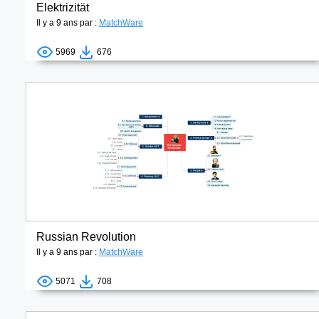
Elektrizität
Il y a 9 ans par :
MatchWare
5969
676
Russian Revolution
Il y a 9 ans par :
MatchWare
5071
708