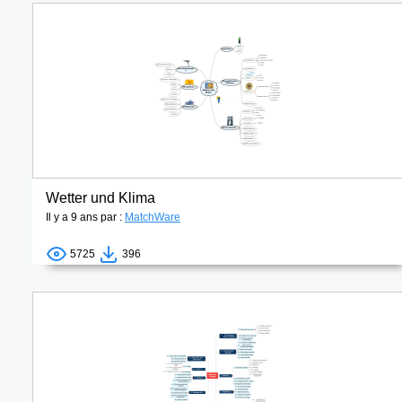
Wetter und Klima
Il y a 9 ans par :
MatchWare
5725
396