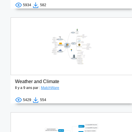
5934
582
Weather and Climate
Il y a 9 ans par :
MatchWare
5429
554