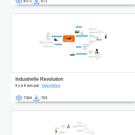
8371
672
Industrielle Revolution
Il y a 9 ans par :
MatchWare
7364
703