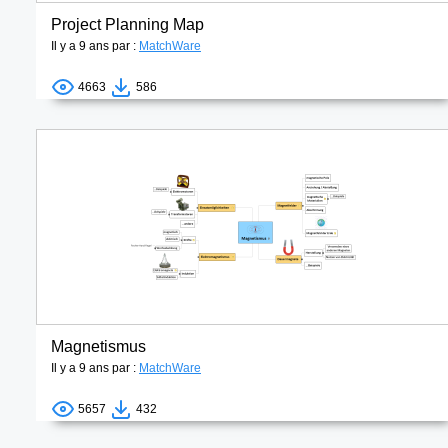
Project Planning Map
Il y a 9 ans par :
MatchWare
4663
586
Magnetismus
Il y a 9 ans par :
MatchWare
5657
432