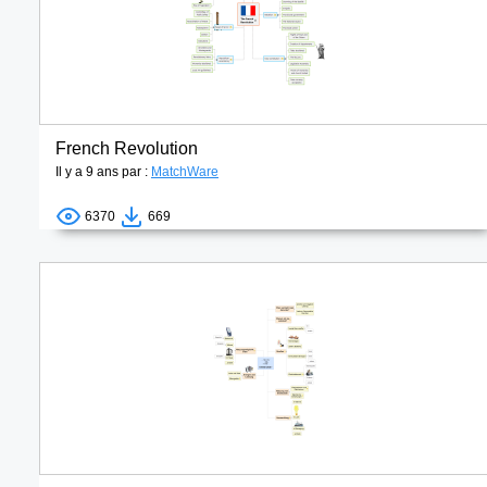
French Revolution
Il y a 9 ans par :
MatchWare
6370
669